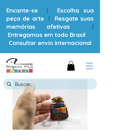
Encante-se
|
Escolha sua
peça de arte
|
Resgate suas
memórias afetivas
|
Entregamos em todo Brasil
Consultar envio internacional