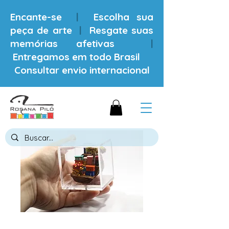
Encante-se
|
Escolha sua
peça de arte
|
Resgate suas
memórias afetivas
|
Entregamos em todo Brasil
Consultar envio internacional