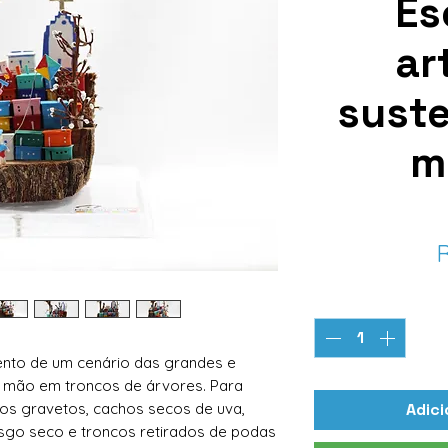
Es
ar
suste
m
R
Q
nto de um cenário das grandes e
 mão em troncos de árvores. Para
os gravetos, cachos secos de uva,
Adici
usgo seco e troncos retirados de podas