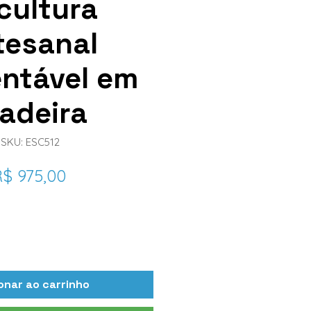
cultura
tesanal
ntável em
adeira
SKU: ESC512
Preço
$ 975,00
uantidade
*
onar ao carrinho