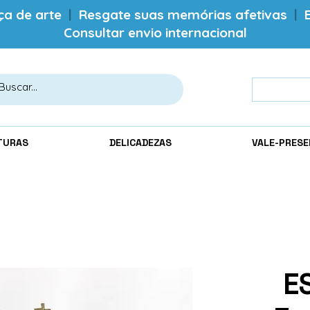
ça de arte
|
Resgate suas memórias afetivas
|
Consultar envio internacional
TURAS
DELICADEZAS
VALE-PRES
E