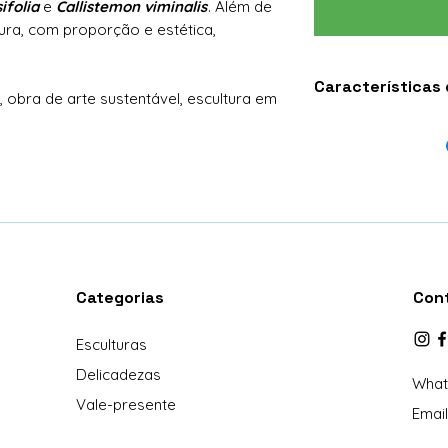
folia
e
Callistemon viminalis
. Além de
tura, com proporção e estética,
Características
 obra de arte sustentável, escultura em
Peça: Escultura
Código: ESC512
Modelo: Vila
Tamanho: Pequ
Material: Tronc
seco de uva, Mu
Casa: 32 unidad
Igreja: 1 unidad
Categorias
Con
Árvore: 2 unida
Personagem: O 
Esculturas
Dimensão: 10x1
x largura x altur
Delicadezas
What
Proteção: Caixa 
Vale-presente
Base: Acrílico
Email