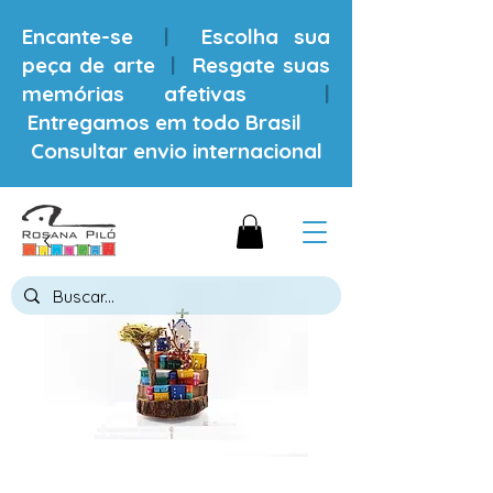
Encante-se
|
Escolha sua
peça de arte
|
Resgate suas
memórias afetivas
|
Entregamos em todo Brasil
Consultar envio internacional