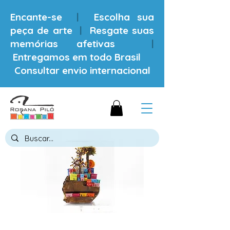
Encante-se
|
Escolha sua
peça de arte
|
Resgate suas
memórias afetivas
|
Entregamos em todo Brasil
Consultar envio internacional